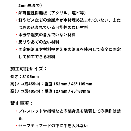
2mm厚まで）
熱可塑性樹脂板（アクリル、塩ビ等）
釘やビスなどの金属片が木材埋め込まれていない、また
は埋め込まれている可能性のない材料
水分や湿気の含んでいない材料
反りやあてのない材料
固定用治具や材料押さえ用の治具を使用して安全に固定
して加工できる材料
加工可能サイズ：
長さ：3105mm
高(ノコ刃455Φ)：垂直 152mm / 45° 105mm
高(ノコ刃405Φ)：垂直 127mm / 45° 89mm
禁止事項：
ブレスレットや指輪などの装身具を装着しての操作は禁
止
セーフティフードの下に手を入れない